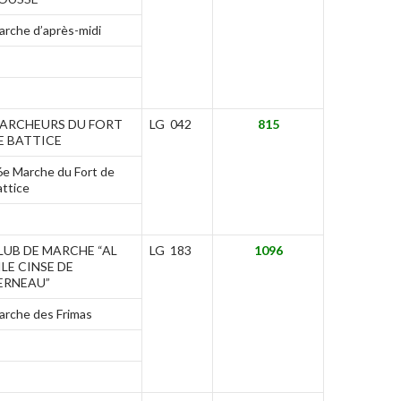
arche d’après-midi
ARCHEURS DU FORT
LG 042
815
E BATTICE
6e Marche du Fort de
attice
LUB DE MARCHE “AL
LG 183
1096
ILE CINSE DE
ERNEAU”
arche des Frimas