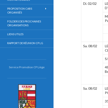
Di. 02/02
L
D
PROPOSITION CARS
ORGANISÉS
M
P
FOLDERS DES PROCHAINES
ORGANISATIONS
LIENS UTILES
RAPPORT DE RÉUNION CP LG
Sa. 08/02
L
C
S
4
Service Promotion CP Liège
B
Sa. 08/02
L
P
3