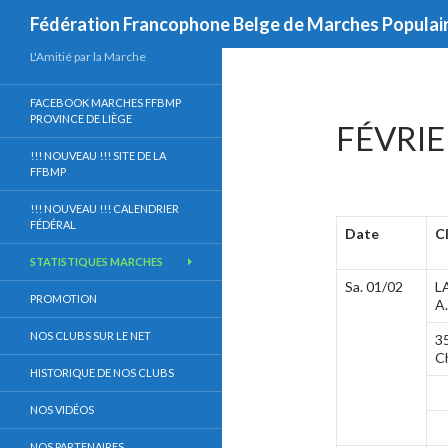
Recherche
Fédération Francophone Belge de Marches Populai
Aller
L'Amitié par la Marche
au
FACEBOOK MARCHES FFBMP
contenu
PROVINCE DE LIÈGE
FÉVRIE
!!! NOUVEAU !!! SITE DE LA
FFBMP
!!! NOUVEAU !!! CALENDRIER
FÉDÉRAL
Date
C
STATISTIQUES MARCHES
Sa. 01/02
L
PROMOTION
A.
NOS CLUBS SUR LE NET
3
C
HISTORIQUE DE NOS CLUBS
NOS VIDÉOS
NOS PARTENAIRES