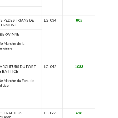
ES PEDESTRIANS DE
LG 034
805
LERMONT
/BERWINNE
8e Marche de la
erwinne
ARCHEURS DU FORT
LG 042
1083
E BATTICE
6e Marche du Fort de
attice
ES TRAFTEUS –
LG 066
618
OUSSE