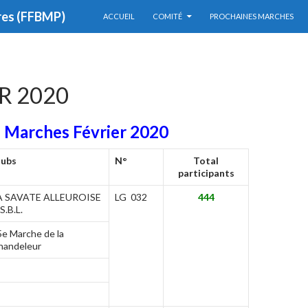
res (FFBMP)
ACCUEIL
COMITÉ
PROCHAINES MARCHES
R 2020
Marches Février 2020
lubs
N°
Total
participants
A SAVATE ALLEUROISE
LG 032
444
S.B.L.
5e Marche de la
handeleur