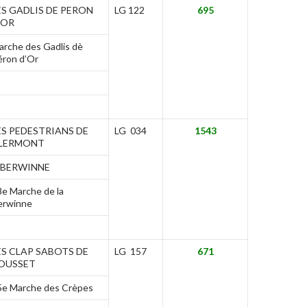
ES GADLIS DE PERON
LG 122
695
’OR
arche des Gadlis dè
éron d’Or
ES PEDESTRIANS DE
LG 034
1543
LERMONT
/BERWINNE
8e Marche de la
erwinne
ES CLAP SABOTS DE
LG 157
671
OUSSET
5e Marche des Crèpes