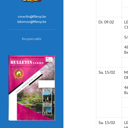
cmerlin@ffbmp.be
bdemez@ffbmp.be
Di. 09.02
L
C
S
Responsable
4
B
Sa. 15/02
M
D
4
B
Sa. 15/02
L
H