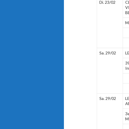
Di. 23/02
C
V
B
M
Sa. 29/02
L
3
In
Sa. 29/02
L
A
3
M