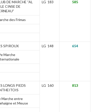
LUB DE MARCHE “AL
LG 183
585
ILE CINSE DE
ERNEAU”
arche des Frimas
ES SPIROUX
LG 148
654
9e Marche
ternationale
ES LONGS PIEDS
LG 160
813
NTHEITOIS
e Marche entre
ehaigne et Meuse