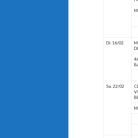
M
Di. 16/02
M
D
4
B
Sa. 22/02
C
V
B
M