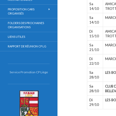
Sa
AMICA
14/10
TROTT
PROPOSITION CARS
ORGANISÉS
Sa
MARCH
14/10
FOLDERS DES PROCHAINES
ORGANISATIONS
Di
AMICA
15/10
TROTT
LIENS UTILES
Sa
MARCH
RAPPORT DE RÉUNION CP LG
21/10
Di
MARCH
22/10
Service Promotion CP Liège
Sa
LES B
28/10
Sa
CLUB 
28/10
BELLE
Di
LES B
29/10