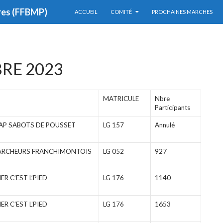
res (FFBMP)
ACCUEIL
COMITÉ
PROCHAINES MARCHES
RE 2023
MATRICULE
Nbre
Participants
LAP SABOTS DE POUSSET
LG 157
Annulé
927
ARCHEURS FRANCHIMONTOIS
LG 052
1140
R C’EST L’PIED
LG 176
1653
R C’EST L’PIED
LG 176