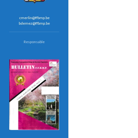
cmerlin@ffbmp.be
bdemez@ffbmp.be
Responsable