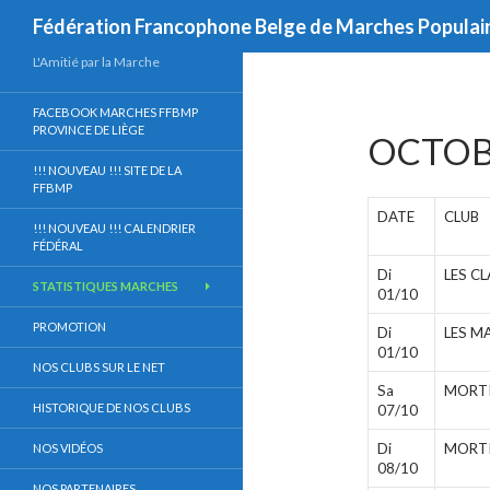
Recherche
Fédération Francophone Belge de Marches Populai
Aller
L'Amitié par la Marche
au
FACEBOOK MARCHES FFBMP
contenu
PROVINCE DE LIÈGE
OCTOB
!!! NOUVEAU !!! SITE DE LA
FFBMP
DATE
CLUB
!!! NOUVEAU !!! CALENDRIER
FÉDÉRAL
Di
LES C
STATISTIQUES MARCHES
01/10
PROMOTION
Di
LES M
01/10
NOS CLUBS SUR LE NET
Sa
MORTIE
HISTORIQUE DE NOS CLUBS
07/10
Di
MORTIE
NOS VIDÉOS
08/10
NOS PARTENAIRES