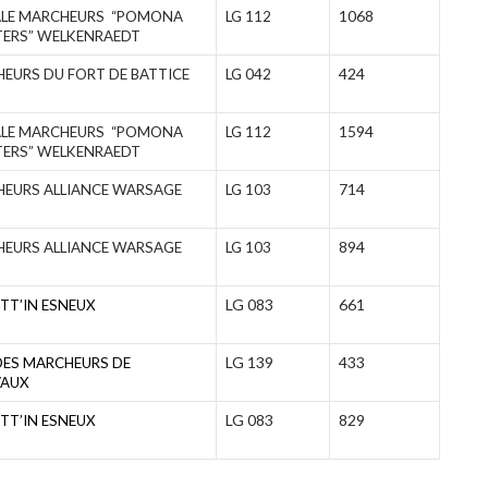
1068
LE MARCHEURS “POMONA
LG 112
ERS” WELKENRAEDT
424
EURS DU FORT DE BATTICE
LG 042
1594
LE MARCHEURS “POMONA
LG 112
ERS” WELKENRAEDT
714
EURS ALLIANCE WARSAGE
LG 103
894
EURS ALLIANCE WARSAGE
LG 103
LG 083
661
OTT’IN ESNEUX
LG 139
433
DES MARCHEURS DE
VAUX
LG 083
829
OTT’IN ESNEUX