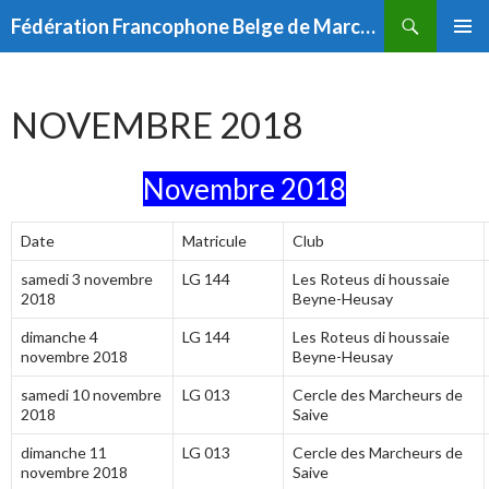
Aller
Recherche
Fédération Francophone Belge de Marches Populaires (FFBMP)
au
MENU
contenu
PRINCI
NOVEMBRE 2018
Novembre 2018
Date
Matricule
Club
samedi 3 novembre
LG 144
Les Roteus di houssaie
2018
Beyne-Heusay
dimanche 4
LG 144
Les Roteus di houssaie
novembre 2018
Beyne-Heusay
samedi 10 novembre
LG 013
Cercle des Marcheurs de
2018
Saive
dimanche 11
LG 013
Cercle des Marcheurs de
novembre 2018
Saive